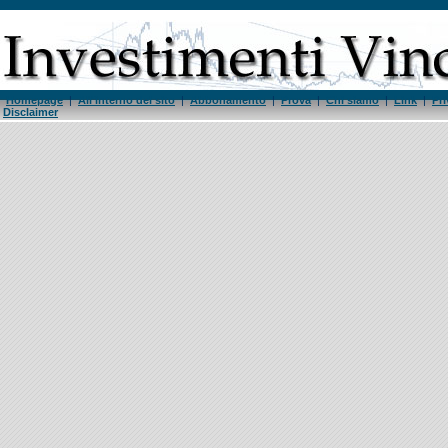
Homepage
|
All'interno del sito
|
Abbonamento
|
Prova
|
Chi siamo
|
Link
|
Pri
Disclaimer